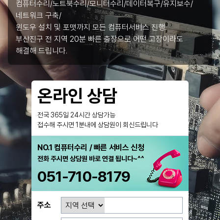
컴퓨터수리/노트북수리/모니터수리/데이터복구/유지보수/
네트워크 구축/
윈도우 설치 및 포맷까지 모든 컴퓨터서비스 진행.
부산진구 전 지역 20분 빠른 출장으로 어떤 고장이라도
해결해 드립니다.
온라인 상담
전국 365일 24시간 상담가능
접수해 주시면 1분내에 상담원이 회신드립니다
NO.1 컴퓨터수리 / 빠른 서비스 신청
전화 주시면 상담원 바로 연결 됩니다~^^
051-710-8179
주소