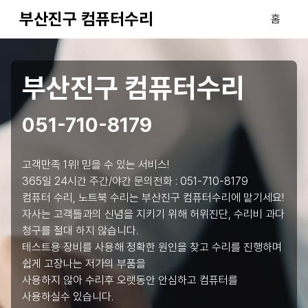
부산진구 컴퓨터수리
홈
부산진구 컴퓨터수리
051-710-8179
고객만족 1위! 믿을 수 있는 서비스!
365일 24시간 주간/야간 문의전화 :
051-710-8179
컴퓨터 수리, 노트북 수리는 부산진구 컴퓨터수리에 맡기세요!
자사는 고객들과의 신념을 지키기 위해 허위진단, 수리비 과다
청구를 절대 하지 않습니다.
테스트용 장비를 사용해 정확한 원인을 찾고 수리를 진행하며
쉽게 고장나는 저가의 부품을
사용하지 않아 수리후 오랫동안 안심하고 컴퓨터를
사용하실수 있습니다.