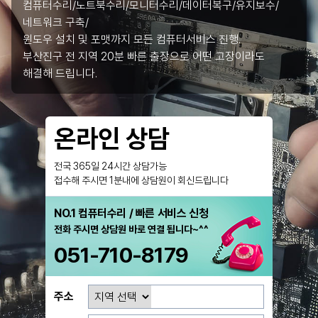
컴퓨터수리/노트북수리/모니터수리/데이터복구/유지보수/
네트워크 구축/
윈도우 설치 및 포맷까지 모든 컴퓨터서비스 진행.
부산진구 전 지역 20분 빠른 출장으로 어떤 고장이라도
해결해 드립니다.
온라인 상담
전국 365일 24시간 상담가능
접수해 주시면 1분내에 상담원이 회신드립니다
NO.1 컴퓨터수리 / 빠른 서비스 신청
전화 주시면 상담원 바로 연결 됩니다~^^
051-710-8179
주소