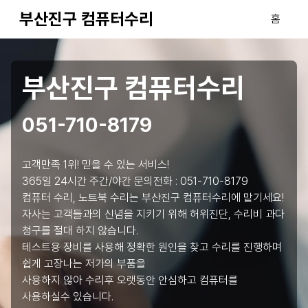
부산진구 컴퓨터수리
홈
부산진구 컴퓨터수리
051-710-8179
고객만족 1위! 믿을 수 있는 서비스!
365일 24시간 주간/야간 문의전화 :
051-710-8179
컴퓨터 수리, 노트북 수리는 부산진구 컴퓨터수리에 맡기세요!
자사는 고객들과의 신념을 지키기 위해 허위진단, 수리비 과다
청구를 절대 하지 않습니다.
테스트용 장비를 사용해 정확한 원인을 찾고 수리를 진행하며
쉽게 고장나는 저가의 부품을
사용하지 않아 수리후 오랫동안 안심하고 컴퓨터를
사용하실수 있습니다.