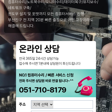
컴퓨터수리/노트북수리/모니터수리/데이터복구/유지보수/
네트워크 구축/
윈도우 설치 및 포맷까지 모든 컴퓨터서비스 진행.
부산진구 전 지역 20분 빠른 출장으로 어떤 고장이라도
해결해 드립니다.
온라인 상담
전국 365일 24시간 상담가능
접수해 주시면 1분내에 상담원이 회신드립니다
NO.1 컴퓨터수리 / 빠른 서비스 신청
전화 주시면 상담원 바로 연결 됩니다~^^
051-710-8179
주소