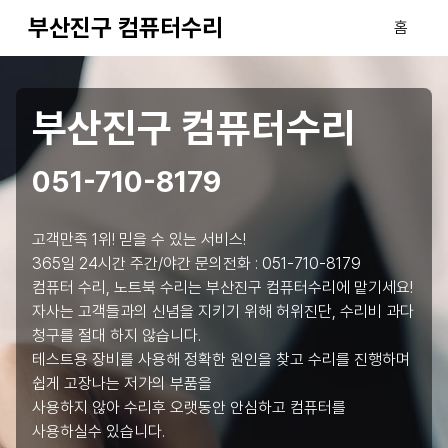
부산진구 컴퓨터수리
홈
부산진구 컴퓨터수리
051-710-8179
고객만족 1위! 믿을 수 있는 서비스!
365일 24시간 주간/야간 문의전화 :
051-710-8179
컴퓨터 수리, 노트북 수리는 부산진구 컴퓨터수리에 맡기세요!
자사는 고객들과의 신념을 지키기 위해 허위진단, 수리비 과다
청구를 절대 하지 않습니다.
테스트용 장비를 사용해 정확한 원인을 찾고 수리를 진행하며
쉽게 고장나는 저가의 부품을
사용하지 않아 수리후 오랫동안 안심하고 컴퓨터를
사용하실수 있습니다.