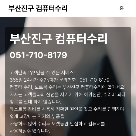
부산진구 컴퓨터수리
홈
부산진구 컴퓨터수리
051-710-8179
고객만족 1위! 믿을 수 있는 서비스!
365일 24시간 주간/야간 문의전화 :
051-710-8179
컴퓨터 수리, 노트북 수리는 부산진구 컴퓨터수리에 맡기세요!
자사는 고객들과의 신념을 지키기 위해 허위진단, 수리비 과다
청구를 절대 하지 않습니다.
테스트용 장비를 사용해 정확한 원인을 찾고 수리를 진행하며
쉽게 고장나는 저가의 부품을
사용하지 않아 수리후 오랫동안 안심하고 컴퓨터를
사용하실수 있습니다.