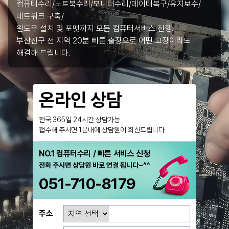
컴퓨터수리/노트북수리/모니터수리/데이터복구/유지보수/
네트워크 구축/
윈도우 설치 및 포맷까지 모든 컴퓨터서비스 진행.
부산진구 전 지역 20분 빠른 출장으로 어떤 고장이라도
해결해 드립니다.
온라인 상담
전국 365일 24시간 상담가능
접수해 주시면 1분내에 상담원이 회신드립니다
NO.1 컴퓨터수리 / 빠른 서비스 신청
전화 주시면 상담원 바로 연결 됩니다~^^
051-710-8179
주소