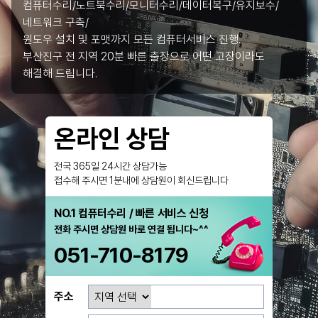
컴퓨터수리/노트북수리/모니터수리/데이터복구/유지보수/
네트워크 구축/
윈도우 설치 및 포맷까지 모든 컴퓨터서비스 진행.
부산진구 전 지역 20분 빠른 출장으로 어떤 고장이라도
해결해 드립니다.
온라인 상담
전국 365일 24시간 상담가능
접수해 주시면 1분내에 상담원이 회신드립니다
NO.1 컴퓨터수리 / 빠른 서비스 신청
전화 주시면 상담원 바로 연결 됩니다~^^
051-710-8179
주소