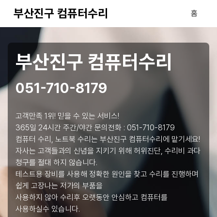
부산진구 컴퓨터수리
홈
부산진구 컴퓨터수리
051-710-8179
고객만족 1위! 믿을 수 있는 서비스!
365일 24시간 주간/야간 문의전화 :
051-710-8179
컴퓨터 수리, 노트북 수리는 부산진구 컴퓨터수리에 맡기세요!
자사는 고객들과의 신념을 지키기 위해 허위진단, 수리비 과다
청구를 절대 하지 않습니다.
테스트용 장비를 사용해 정확한 원인을 찾고 수리를 진행하며
쉽게 고장나는 저가의 부품을
사용하지 않아 수리후 오랫동안 안심하고 컴퓨터를
사용하실수 있습니다.