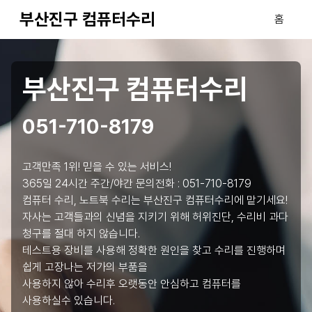
부산진구 컴퓨터수리
홈
부산진구 컴퓨터수리
051-710-8179
고객만족 1위! 믿을 수 있는 서비스!
365일 24시간 주간/야간 문의전화 :
051-710-8179
컴퓨터 수리, 노트북 수리는 부산진구 컴퓨터수리에 맡기세요!
자사는 고객들과의 신념을 지키기 위해 허위진단, 수리비 과다
청구를 절대 하지 않습니다.
테스트용 장비를 사용해 정확한 원인을 찾고 수리를 진행하며
쉽게 고장나는 저가의 부품을
사용하지 않아 수리후 오랫동안 안심하고 컴퓨터를
사용하실수 있습니다.