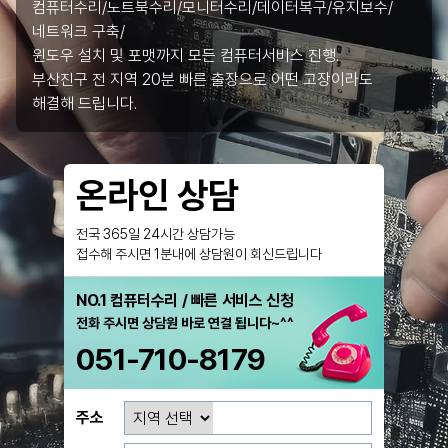
컴퓨터수리/노트북수리/모니터수리/데이터복구/유지보수/
네트워크 구축/
윈도우 설치 및 포맷까지 모든 컴퓨터서비스 진행.
부산진구 전 지역 20분 빠른 출장으로 어떤 고장이라도
해결해 드립니다.
온라인 상담
전국 365일 24시간 상담가능
접수해 주시면 1분내에 상담원이 회신드립니다
NO.1 컴퓨터수리 / 빠른 서비스 신청
전화 주시면 상담원 바로 연결 됩니다~^^
051-710-8179
주소