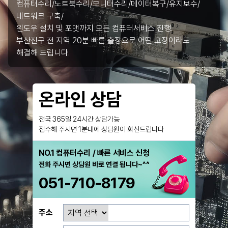
컴퓨터수리/노트북수리/모니터수리/데이터복구/유지보수/
네트워크 구축/
윈도우 설치 및 포맷까지 모든 컴퓨터서비스 진행.
부산진구 전 지역 20분 빠른 출장으로 어떤 고장이라도
해결해 드립니다.
온라인 상담
전국 365일 24시간 상담가능
접수해 주시면 1분내에 상담원이 회신드립니다
NO.1 컴퓨터수리 / 빠른 서비스 신청
전화 주시면 상담원 바로 연결 됩니다~^^
051-710-8179
주소