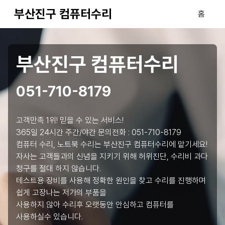
부산진구 컴퓨터수리
홈
부산진구 컴퓨터수리
051-710-8179
고객만족 1위! 믿을 수 있는 서비스!
365일 24시간 주간/야간 문의전화 :
051-710-8179
컴퓨터 수리, 노트북 수리는 부산진구 컴퓨터수리에 맡기세요!
자사는 고객들과의 신념을 지키기 위해 허위진단, 수리비 과다
청구를 절대 하지 않습니다.
테스트용 장비를 사용해 정확한 원인을 찾고 수리를 진행하며
쉽게 고장나는 저가의 부품을
사용하지 않아 수리후 오랫동안 안심하고 컴퓨터를
사용하실수 있습니다.