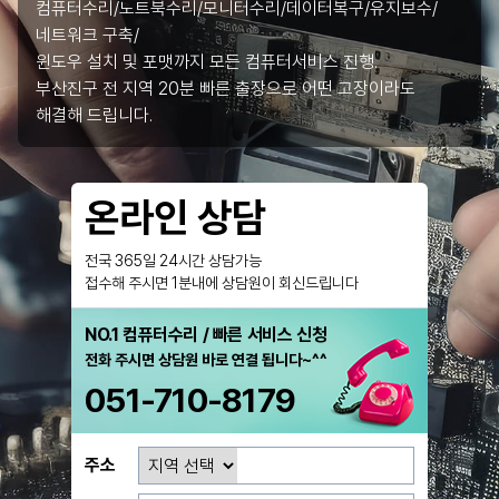
컴퓨터수리/노트북수리/모니터수리/데이터복구/유지보수/
네트워크 구축/
윈도우 설치 및 포맷까지 모든 컴퓨터서비스 진행.
부산진구 전 지역 20분 빠른 출장으로 어떤 고장이라도
해결해 드립니다.
온라인 상담
전국 365일 24시간 상담가능
접수해 주시면 1분내에 상담원이 회신드립니다
NO.1 컴퓨터수리 / 빠른 서비스 신청
전화 주시면 상담원 바로 연결 됩니다~^^
051-710-8179
주소