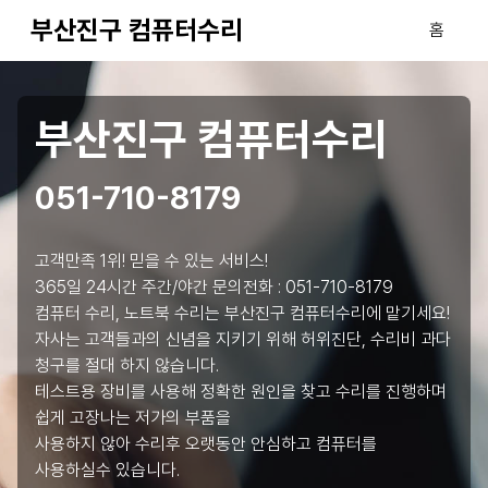
부산진구 컴퓨터수리
홈
부산진구 컴퓨터수리
051-710-8179
고객만족 1위! 믿을 수 있는 서비스!
365일 24시간 주간/야간 문의전화 :
051-710-8179
컴퓨터 수리, 노트북 수리는 부산진구 컴퓨터수리에 맡기세요!
자사는 고객들과의 신념을 지키기 위해 허위진단, 수리비 과다
청구를 절대 하지 않습니다.
테스트용 장비를 사용해 정확한 원인을 찾고 수리를 진행하며
쉽게 고장나는 저가의 부품을
사용하지 않아 수리후 오랫동안 안심하고 컴퓨터를
사용하실수 있습니다.