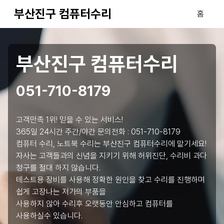
부산진구 컴퓨터수리
홈
부산진구 컴퓨터수리
051-710-8179
고객만족 1위! 믿을 수 있는 서비스!
365일 24시간 주간/야간 문의전화 :
051-710-8179
컴퓨터 수리, 노트북 수리는 부산진구 컴퓨터수리에 맡기세요!
자사는 고객들과의 신념을 지키기 위해 허위진단, 수리비 과다
청구를 절대 하지 않습니다.
테스트용 장비를 사용해 정확한 원인을 찾고 수리를 진행하며
쉽게 고장나는 저가의 부품을
사용하지 않아 수리후 오랫동안 안심하고 컴퓨터를
사용하실수 있습니다.