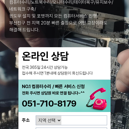
컴퓨터수리/노트북수리/모니터수리/데이터복구/유지보수/
네트워크 구축/
윈도우 설치 및 포맷까지 모든 컴퓨터서비스 진행.
부산진구 전 지역 20분 빠른 출장으로 어떤 고장이라도
해결해 드립니다.
온라인 상담
전국 365일 24시간 상담가능
접수해 주시면 1분내에 상담원이 회신드립니다
NO.1 컴퓨터수리 / 빠른 서비스 신청
전화 주시면 상담원 바로 연결 됩니다~^^
051-710-8179
주소