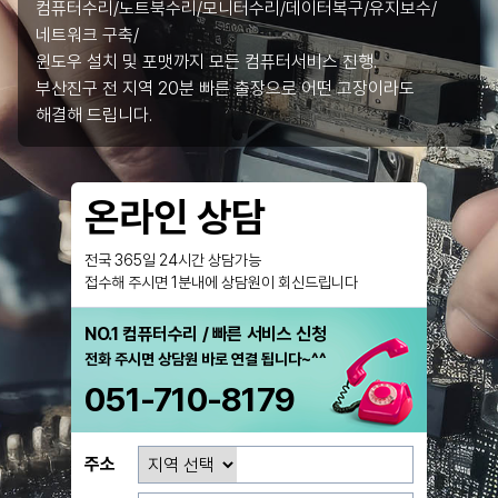
컴퓨터수리/노트북수리/모니터수리/데이터복구/유지보수/
네트워크 구축/
윈도우 설치 및 포맷까지 모든 컴퓨터서비스 진행.
부산진구 전 지역 20분 빠른 출장으로 어떤 고장이라도
해결해 드립니다.
온라인 상담
전국 365일 24시간 상담가능
접수해 주시면 1분내에 상담원이 회신드립니다
NO.1 컴퓨터수리 / 빠른 서비스 신청
전화 주시면 상담원 바로 연결 됩니다~^^
051-710-8179
주소