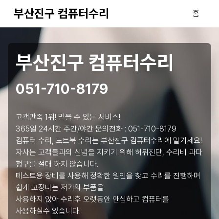
부산진구 컴퓨터수리
홈
부산진구 컴퓨터수리
051-710-8179
고객만족 1위! 믿을 수 있는 서비스!
365일 24시간 주간/야간 문의전화 :
051-710-8179
컴퓨터 수리, 노트북 수리는 부산진구 컴퓨터수리에 맡기세요!
자사는 고객들과의 신념을 지키기 위해 허위진단, 수리비 과다
청구를 절대 하지 않습니다.
테스트용 장비를 사용해 정확한 원인을 찾고 수리를 진행하며
쉽게 고장나는 저가의 부품을
사용하지 않아 수리후 오랫동안 안심하고 컴퓨터를
사용하실수 있습니다.