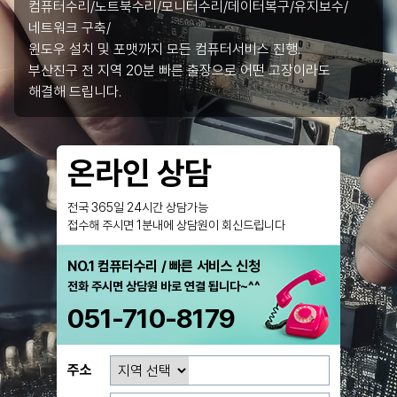
컴퓨터수리/노트북수리/모니터수리/데이터복구/유지보수/
네트워크 구축/
윈도우 설치 및 포맷까지 모든 컴퓨터서비스 진행.
부산진구 전 지역 20분 빠른 출장으로 어떤 고장이라도
해결해 드립니다.
온라인 상담
전국 365일 24시간 상담가능
접수해 주시면 1분내에 상담원이 회신드립니다
NO.1 컴퓨터수리 / 빠른 서비스 신청
전화 주시면 상담원 바로 연결 됩니다~^^
051-710-8179
주소