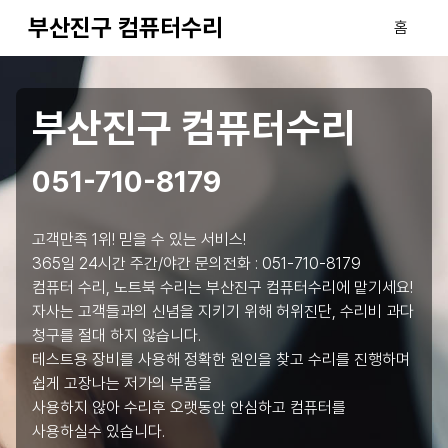
부산진구 컴퓨터수리
홈
부산진구 컴퓨터수리
051-710-8179
고객만족 1위! 믿을 수 있는 서비스!
365일 24시간 주간/야간 문의전화 :
051-710-8179
컴퓨터 수리, 노트북 수리는 부산진구 컴퓨터수리에 맡기세요!
자사는 고객들과의 신념을 지키기 위해 허위진단, 수리비 과다
청구를 절대 하지 않습니다.
테스트용 장비를 사용해 정확한 원인을 찾고 수리를 진행하며
쉽게 고장나는 저가의 부품을
사용하지 않아 수리후 오랫동안 안심하고 컴퓨터를
사용하실수 있습니다.