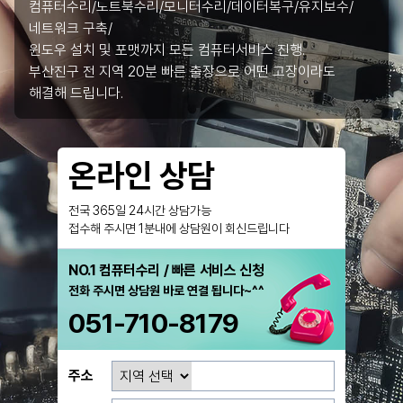
컴퓨터수리/노트북수리/모니터수리/데이터복구/유지보수/
네트워크 구축/
윈도우 설치 및 포맷까지 모든 컴퓨터서비스 진행.
부산진구 전 지역 20분 빠른 출장으로 어떤 고장이라도
해결해 드립니다.
온라인 상담
전국 365일 24시간 상담가능
접수해 주시면 1분내에 상담원이 회신드립니다
NO.1 컴퓨터수리 / 빠른 서비스 신청
전화 주시면 상담원 바로 연결 됩니다~^^
051-710-8179
주소