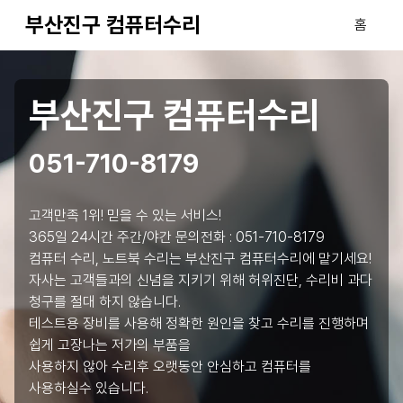
부산진구 컴퓨터수리
홈
부산진구 컴퓨터수리
051-710-8179
고객만족 1위! 믿을 수 있는 서비스!
365일 24시간 주간/야간 문의전화 :
051-710-8179
컴퓨터 수리, 노트북 수리는 부산진구 컴퓨터수리에 맡기세요!
자사는 고객들과의 신념을 지키기 위해 허위진단, 수리비 과다
청구를 절대 하지 않습니다.
테스트용 장비를 사용해 정확한 원인을 찾고 수리를 진행하며
쉽게 고장나는 저가의 부품을
사용하지 않아 수리후 오랫동안 안심하고 컴퓨터를
사용하실수 있습니다.