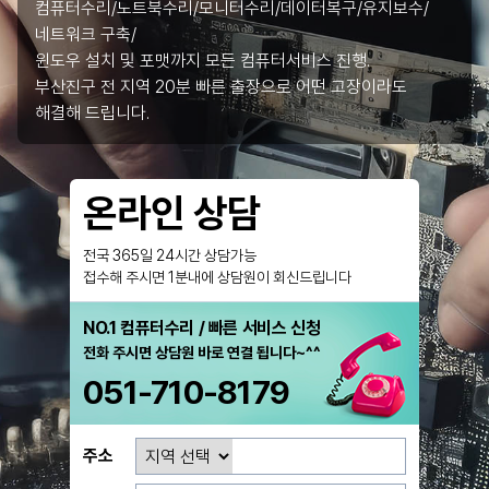
컴퓨터수리/노트북수리/모니터수리/데이터복구/유지보수/
네트워크 구축/
윈도우 설치 및 포맷까지 모든 컴퓨터서비스 진행.
부산진구 전 지역 20분 빠른 출장으로 어떤 고장이라도
해결해 드립니다.
온라인 상담
전국 365일 24시간 상담가능
접수해 주시면 1분내에 상담원이 회신드립니다
NO.1 컴퓨터수리 / 빠른 서비스 신청
전화 주시면 상담원 바로 연결 됩니다~^^
051-710-8179
주소