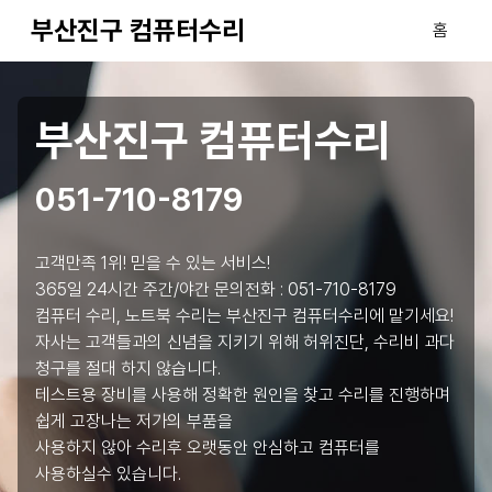
부산진구 컴퓨터수리
홈
부산진구 컴퓨터수리
051-710-8179
고객만족 1위! 믿을 수 있는 서비스!
365일 24시간 주간/야간 문의전화 :
051-710-8179
컴퓨터 수리, 노트북 수리는 부산진구 컴퓨터수리에 맡기세요!
자사는 고객들과의 신념을 지키기 위해 허위진단, 수리비 과다
청구를 절대 하지 않습니다.
테스트용 장비를 사용해 정확한 원인을 찾고 수리를 진행하며
쉽게 고장나는 저가의 부품을
사용하지 않아 수리후 오랫동안 안심하고 컴퓨터를
사용하실수 있습니다.