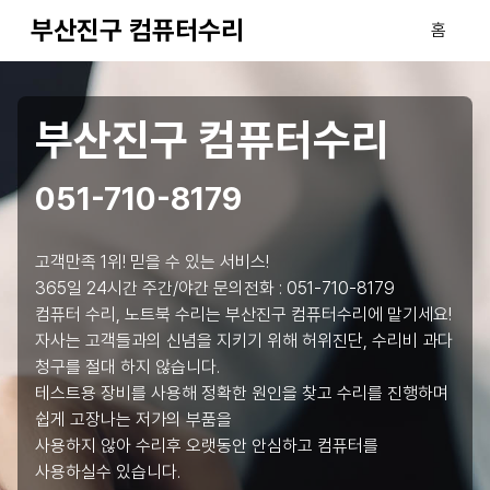
부산진구 컴퓨터수리
홈
부산진구 컴퓨터수리
051-710-8179
고객만족 1위! 믿을 수 있는 서비스!
365일 24시간 주간/야간 문의전화 :
051-710-8179
컴퓨터 수리, 노트북 수리는 부산진구 컴퓨터수리에 맡기세요!
자사는 고객들과의 신념을 지키기 위해 허위진단, 수리비 과다
청구를 절대 하지 않습니다.
테스트용 장비를 사용해 정확한 원인을 찾고 수리를 진행하며
쉽게 고장나는 저가의 부품을
사용하지 않아 수리후 오랫동안 안심하고 컴퓨터를
사용하실수 있습니다.