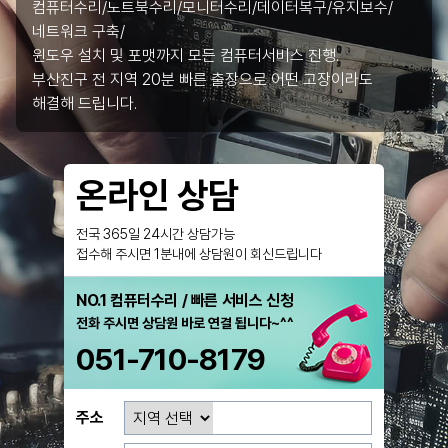
컴퓨터수리/노트북수리/모니터수리/데이터복구/유지보수/
네트워크 구축/
윈도우 설치 및 포맷까지 모든 컴퓨터서비스 진행.
부산진구 전 지역 20분 빠른 출장으로 어떤 고장이라도
해결해 드립니다.
온라인 상담
전국 365일 24시간 상담가능
접수해 주시면 1분내에 상담원이 회신드립니다
NO.1 컴퓨터수리 / 빠른 서비스 신청
전화 주시면 상담원 바로 연결 됩니다~^^
051-710-8179
주소