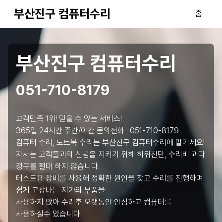
부산진구 컴퓨터수리
홈
부산진구 컴퓨터수리
051-710-8179
고객만족 1위! 믿을 수 있는 서비스!
365일 24시간 주간/야간 문의전화 :
051-710-8179
컴퓨터 수리, 노트북 수리는 부산진구 컴퓨터수리에 맡기세요!
자사는 고객들과의 신념을 지키기 위해 허위진단, 수리비 과다
청구를 절대 하지 않습니다.
테스트용 장비를 사용해 정확한 원인을 찾고 수리를 진행하며
쉽게 고장나는 저가의 부품을
사용하지 않아 수리후 오랫동안 안심하고 컴퓨터를
사용하실수 있습니다.