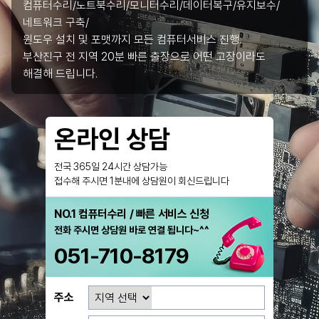
컴퓨터수리/노트북수리/모니터수리/데이터복구/유지보수/
네트워크 구축/
윈도우 설치 및 포맷까지 모든 컴퓨터서비스 진행.
부산진구 전 지역 20분 빠른 출장으로 어떤 고장이라도
해결해 드립니다.
온라인 상담
전국 365일 24시간 상담가능
접수해 주시면 1분내에 상담원이 회신드립니다
NO.1 컴퓨터수리 / 빠른 서비스 신청
전화 주시면 상담원 바로 연결 됩니다~^^
051-710-8179
주소