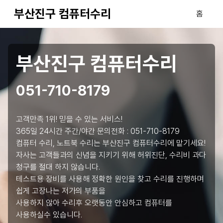
부산진구 컴퓨터수리
홈
부산진구 컴퓨터수리
051-710-8179
고객만족 1위! 믿을 수 있는 서비스!
365일 24시간 주간/야간 문의전화 :
051-710-8179
컴퓨터 수리, 노트북 수리는 부산진구 컴퓨터수리에 맡기세요!
자사는 고객들과의 신념을 지키기 위해 허위진단, 수리비 과다
청구를 절대 하지 않습니다.
테스트용 장비를 사용해 정확한 원인을 찾고 수리를 진행하며
쉽게 고장나는 저가의 부품을
사용하지 않아 수리후 오랫동안 안심하고 컴퓨터를
사용하실수 있습니다.