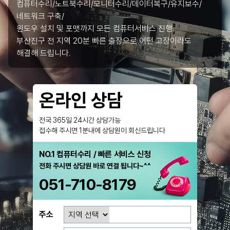
컴퓨터수리/노트북수리/모니터수리/데이터복구/유지보수/
네트워크 구축/
윈도우 설치 및 포맷까지 모든 컴퓨터서비스 진행.
부산진구 전 지역 20분 빠른 출장으로 어떤 고장이라도
해결해 드립니다.
온라인 상담
전국 365일 24시간 상담가능
접수해 주시면 1분내에 상담원이 회신드립니다
NO.1 컴퓨터수리 / 빠른 서비스 신청
전화 주시면 상담원 바로 연결 됩니다~^^
051-710-8179
주소