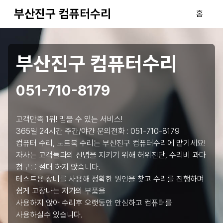
부산진구 컴퓨터수리
홈
부산진구 컴퓨터수리
051-710-8179
고객만족 1위! 믿을 수 있는 서비스!
365일 24시간 주간/야간 문의전화 :
051-710-8179
컴퓨터 수리, 노트북 수리는 부산진구 컴퓨터수리에 맡기세요!
자사는 고객들과의 신념을 지키기 위해 허위진단, 수리비 과다
청구를 절대 하지 않습니다.
테스트용 장비를 사용해 정확한 원인을 찾고 수리를 진행하며
쉽게 고장나는 저가의 부품을
사용하지 않아 수리후 오랫동안 안심하고 컴퓨터를
사용하실수 있습니다.