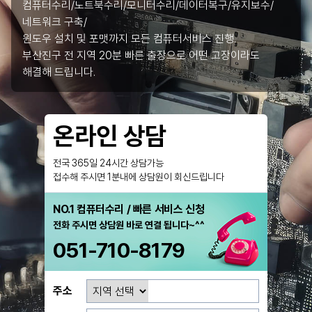
컴퓨터수리/노트북수리/모니터수리/데이터복구/유지보수/
네트워크 구축/
윈도우 설치 및 포맷까지 모든 컴퓨터서비스 진행.
부산진구 전 지역 20분 빠른 출장으로 어떤 고장이라도
해결해 드립니다.
온라인 상담
전국 365일 24시간 상담가능
접수해 주시면 1분내에 상담원이 회신드립니다
NO.1 컴퓨터수리 / 빠른 서비스 신청
전화 주시면 상담원 바로 연결 됩니다~^^
051-710-8179
주소