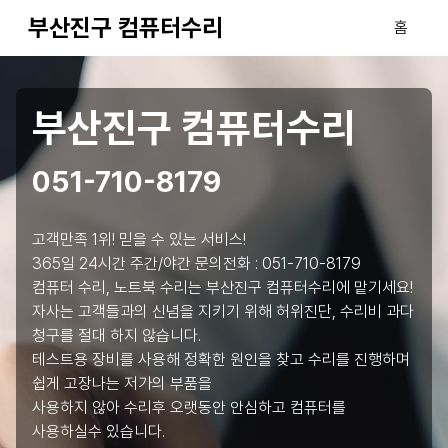
부산진구 컴퓨터수리
홈
부산진구 컴퓨터수리
051-710-8179
고객만족 1위! 믿을 수 있는 서비스!
365일 24시간 주간/야간 문의전화 :
051-710-8179
컴퓨터 수리, 노트북 수리는 부산진구 컴퓨터수리에 맡기세요!
자사는 고객들과의 신념을 지키기 위해 허위진단, 수리비 과다
청구를 절대 하지 않습니다.
테스트용 장비를 사용해 정확한 원인을 찾고 수리를 진행하며
쉽게 고장나는 저가의 부품을
사용하지 않아 수리후 오랫동안 안심하고 컴퓨터를
사용하실수 있습니다.