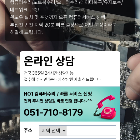
컴퓨터수리/노트북수리/모니터수리/데이터복구/유지보수/
네트워크 구축/
윈도우 설치 및 포맷까지 모든 컴퓨터서비스 진행.
부산진구 전 지역 20분 빠른 출장으로 어떤 고장이라도
해결해 드립니다.
온라인 상담
전국 365일 24시간 상담가능
접수해 주시면 1분내에 상담원이 회신드립니다
NO.1 컴퓨터수리 / 빠른 서비스 신청
전화 주시면 상담원 바로 연결 됩니다~^^
051-710-8179
주소