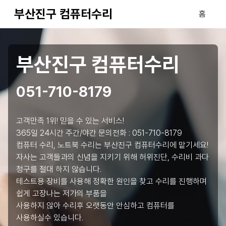
부산진구 컴퓨터수리
홈
부산진구 컴퓨터수리
051-710-8179
고객만족 1위! 믿을 수 있는 서비스!
365일 24시간 주간/야간 문의전화 :
051-710-8179
컴퓨터 수리, 노트북 수리는 부산진구 컴퓨터수리에 맡기세요!
자사는 고객들과의 신념을 지키기 위해 허위진단, 수리비 과다
청구를 절대 하지 않습니다.
테스트용 장비를 사용해 정확한 원인을 찾고 수리를 진행하며
쉽게 고장나는 저가의 부품을
사용하지 않아 수리후 오랫동안 안심하고 컴퓨터를
사용하실수 있습니다.