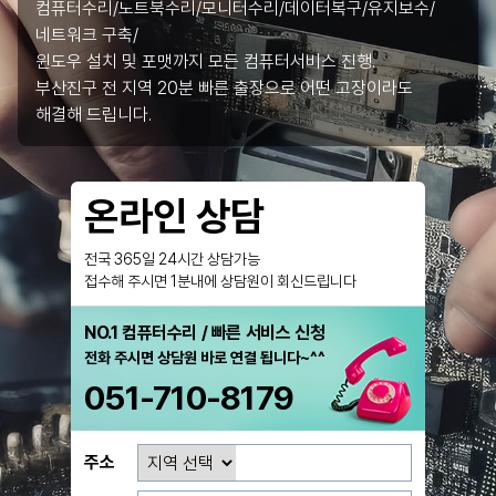
컴퓨터수리/노트북수리/모니터수리/데이터복구/유지보수/
네트워크 구축/
윈도우 설치 및 포맷까지 모든 컴퓨터서비스 진행.
부산진구 전 지역 20분 빠른 출장으로 어떤 고장이라도
해결해 드립니다.
온라인 상담
전국 365일 24시간 상담가능
접수해 주시면 1분내에 상담원이 회신드립니다
NO.1 컴퓨터수리 / 빠른 서비스 신청
전화 주시면 상담원 바로 연결 됩니다~^^
051-710-8179
주소