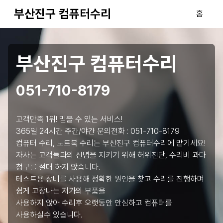
부산진구 컴퓨터수리
홈
부산진구 컴퓨터수리
051-710-8179
고객만족 1위! 믿을 수 있는 서비스!
365일 24시간 주간/야간 문의전화 :
051-710-8179
컴퓨터 수리, 노트북 수리는 부산진구 컴퓨터수리에 맡기세요!
자사는 고객들과의 신념을 지키기 위해 허위진단, 수리비 과다
청구를 절대 하지 않습니다.
테스트용 장비를 사용해 정확한 원인을 찾고 수리를 진행하며
쉽게 고장나는 저가의 부품을
사용하지 않아 수리후 오랫동안 안심하고 컴퓨터를
사용하실수 있습니다.