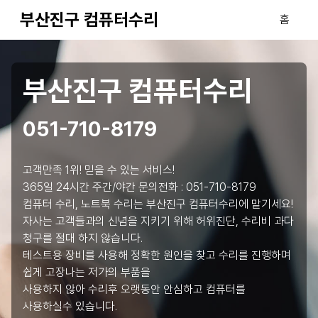
부산진구 컴퓨터수리
홈
부산진구 컴퓨터수리
051-710-8179
고객만족 1위! 믿을 수 있는 서비스!
365일 24시간 주간/야간 문의전화 :
051-710-8179
컴퓨터 수리, 노트북 수리는 부산진구 컴퓨터수리에 맡기세요!
자사는 고객들과의 신념을 지키기 위해 허위진단, 수리비 과다
청구를 절대 하지 않습니다.
테스트용 장비를 사용해 정확한 원인을 찾고 수리를 진행하며
쉽게 고장나는 저가의 부품을
사용하지 않아 수리후 오랫동안 안심하고 컴퓨터를
사용하실수 있습니다.