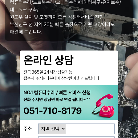
컴퓨터수리/노트북수리/모니터수리/데이터복구/유지보수/
네트워크 구축/
윈도우 설치 및 포맷까지 모든 컴퓨터서비스 진행.
부산진구 전 지역 20분 빠른 출장으로 어떤 고장이라도
해결해 드립니다.
온라인 상담
전국 365일 24시간 상담가능
접수해 주시면 1분내에 상담원이 회신드립니다
NO.1 컴퓨터수리 / 빠른 서비스 신청
전화 주시면 상담원 바로 연결 됩니다~^^
051-710-8179
주소