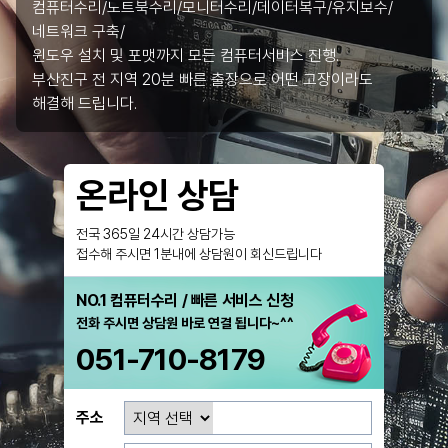
컴퓨터수리/노트북수리/모니터수리/데이터복구/유지보수/
네트워크 구축/
윈도우 설치 및 포맷까지 모든 컴퓨터서비스 진행.
부산진구 전 지역 20분 빠른 출장으로 어떤 고장이라도
해결해 드립니다.
온라인 상담
전국 365일 24시간 상담가능
접수해 주시면 1분내에 상담원이 회신드립니다
NO.1 컴퓨터수리 / 빠른 서비스 신청
전화 주시면 상담원 바로 연결 됩니다~^^
051-710-8179
주소