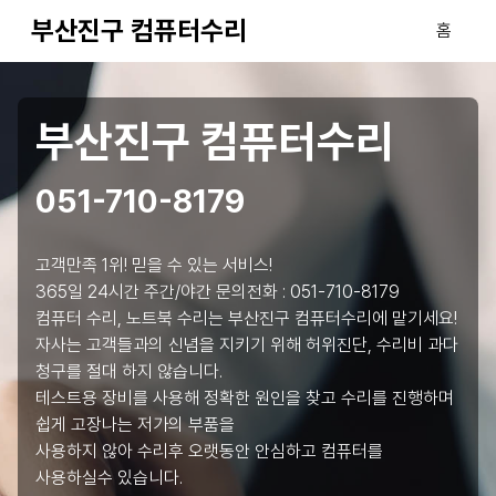
부산진구 컴퓨터수리
홈
부산진구 컴퓨터수리
051-710-8179
고객만족 1위! 믿을 수 있는 서비스!
365일 24시간 주간/야간 문의전화 :
051-710-8179
컴퓨터 수리, 노트북 수리는 부산진구 컴퓨터수리에 맡기세요!
자사는 고객들과의 신념을 지키기 위해 허위진단, 수리비 과다
청구를 절대 하지 않습니다.
테스트용 장비를 사용해 정확한 원인을 찾고 수리를 진행하며
쉽게 고장나는 저가의 부품을
사용하지 않아 수리후 오랫동안 안심하고 컴퓨터를
사용하실수 있습니다.