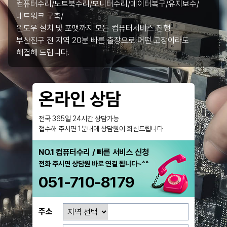
컴퓨터수리/노트북수리/모니터수리/데이터복구/유지보수/
네트워크 구축/
윈도우 설치 및 포맷까지 모든 컴퓨터서비스 진행.
부산진구 전 지역 20분 빠른 출장으로 어떤 고장이라도
해결해 드립니다.
온라인 상담
전국 365일 24시간 상담가능
접수해 주시면 1분내에 상담원이 회신드립니다
NO.1 컴퓨터수리 / 빠른 서비스 신청
전화 주시면 상담원 바로 연결 됩니다~^^
051-710-8179
주소