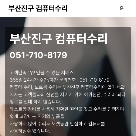
부산진구 컴퓨터수리
홈
부산진구 컴퓨터수리
051-710-8179
고객만족 1위! 믿을 수 있는 서비스!
365일 24시간 주간/야간 문의전화 :
051-710-8179
컴퓨터 수리, 노트북 수리는 부산진구 컴퓨터수리에 맡기세요!
자사는 고객들과의 신념을 지키기 위해 허위진단, 수리비 과다
청구를 절대 하지 않습니다.
테스트용 장비를 사용해 정확한 원인을 찾고 수리를 진행하며
쉽게 고장나는 저가의 부품을
사용하지 않아 수리후 오랫동안 안심하고 컴퓨터를
사용하실수 있습니다.