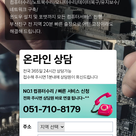
컴퓨터수리/노트북수리/모니터수리/데이터복구/유지보수/
네트워크 구축/
윈도우 설치 및 포맷까지 모든 컴퓨터서비스 진행.
부산진구 전 지역 20분 빠른 출장으로 어떤 고장이라도
해결해 드립니다.
온라인 상담
전국 365일 24시간 상담가능
접수해 주시면 1분내에 상담원이 회신드립니다
NO.1 컴퓨터수리 / 빠른 서비스 신청
전화 주시면 상담원 바로 연결 됩니다~^^
051-710-8179
주소