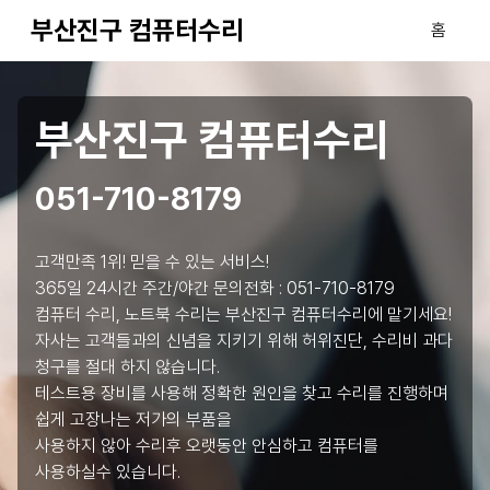
부산진구 컴퓨터수리
홈
부산진구 컴퓨터수리
051-710-8179
고객만족 1위! 믿을 수 있는 서비스!
365일 24시간 주간/야간 문의전화 :
051-710-8179
컴퓨터 수리, 노트북 수리는 부산진구 컴퓨터수리에 맡기세요!
자사는 고객들과의 신념을 지키기 위해 허위진단, 수리비 과다
청구를 절대 하지 않습니다.
테스트용 장비를 사용해 정확한 원인을 찾고 수리를 진행하며
쉽게 고장나는 저가의 부품을
사용하지 않아 수리후 오랫동안 안심하고 컴퓨터를
사용하실수 있습니다.