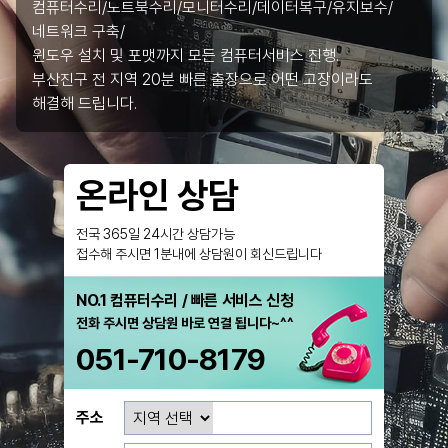
컴퓨터수리/노트북수리/모니터수리/데이터복구/유지보수/
네트워크 구축/
윈도우 설치 및 포맷까지 모든 컴퓨터서비스 진행.
부산진구 전 지역 20분 빠른 출장으로 어떤 고장이라도
해결해 드립니다.
온라인 상담
전국 365일 24시간 상담가능
접수해 주시면 1분내에 상담원이 회신드립니다
NO.1 컴퓨터수리 / 빠른 서비스 신청
전화 주시면 상담원 바로 연결 됩니다~^^
051-710-8179
주소