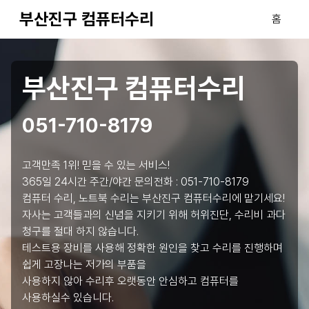
부산진구 컴퓨터수리
홈
부산진구 컴퓨터수리
051-710-8179
고객만족 1위! 믿을 수 있는 서비스!
365일 24시간 주간/야간 문의전화 :
051-710-8179
컴퓨터 수리, 노트북 수리는 부산진구 컴퓨터수리에 맡기세요!
자사는 고객들과의 신념을 지키기 위해 허위진단, 수리비 과다
청구를 절대 하지 않습니다.
테스트용 장비를 사용해 정확한 원인을 찾고 수리를 진행하며
쉽게 고장나는 저가의 부품을
사용하지 않아 수리후 오랫동안 안심하고 컴퓨터를
사용하실수 있습니다.